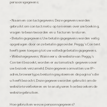
persoonsgegevens:
• Naam en contactgegevens: Deze gegevens worden
gebruikt om contact met u op te nemen over uw boeking,
vragen te beantwoorden en u facturen te sturen.
• Betalingsgegevens: Uw betalingsgegevens worden veilig
opgeslagen door onze betalingsprovider. Peggy’s Content
heeft geen toegang tot uw volledige betalingsgegevens.
• Websitegegevens: Wanneer u de website van Peggy’s
Content bezoekt, worden er automatisch gegevens over
uw bezoek verzameld. Deze gegevens omvatten uw IP-
adres, browsertype, besturingssysteem en de pagina's die
u heeft bezocht. Deze gegevens worden gebruikt om de
website te verbeteren en te analyseren hoe bezoekers de
website gebruiken.
Hoe gebruiken we uw persoonsgegevens?