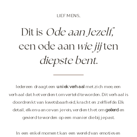
LIEF MENS,
Dit is
Ode aan Jezelf,
een ode aan
wie jij
ten
diepste bent
.
Iedereen draagt een
uniek verhaal
met zich mee, een
verhaal dat het verdient om verteld te worden. Dit verhaal is
doordrenkt van kwetsbaarheid, kracht en zelfliefde. Elk
detail, elke nuance van je reis, verdient het om
geëerd
en
gevierd te worden op een manier die bij je past.
In een enkel moment kan een wereld van emoties en