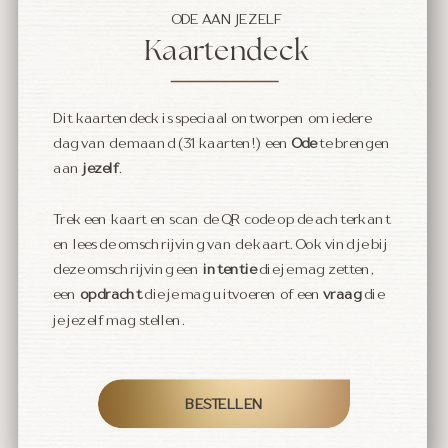
ODE AAN JEZELF
Kaartendeck
Dit kaartendeck is speciaal ontworpen om iedere
dag van de maand (31 kaarten!) een
Ode
te brengen
aan
jezelf
.
Trek een kaart en scan de QR code op de achterkant
en lees de omschrijving van de kaart. Ook vind je bij
deze omschrijving een
intentie
die je mag zetten,
een
opdracht
die je mag uitvoeren of een
vraag
die
je jezelf mag stellen.
BESTELLEN