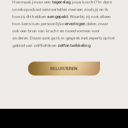
Hoe maak je van een
tegenslag
, jouw kracht? In deze
unieke podcast serie vertellen mensen zoals jij en ik
hoe zij dit hebben
aangepakt
. Waarbij zij niet alleen
hun kennis en persoonlijke
ervaringen
delen, maar
ook een bron van kracht en moed vormen voor
anderen. Daarnaast ga ik in gesprek met experts op het
gebied van zelfliefde en
zelfontwikkeling
.
BELUISTEREN