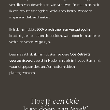
vertellen van de verhalen van vrouwen én mannen, heb
ik een reputatie opgebouwd als een betrouwbare en
inspirerende beeldmaker.
Ik heb inmiddels
500+ prachtmensen vastgelegd
in
krachtige en emotionele beelden, waardoor hun unieke
verhalen vereeuwigd zijn.
Daarnaast heb ik inmiddels meerdere
Ode Retreats
georganiseerd
, zowel in Nederland als in het buitenland,
waar diepgaande transformaties hebben
plaatsgevonden.
Hoe jij
een Ode
kunt doen
aan jezelf: