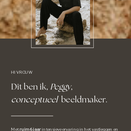
HI VROUW
Dit ben ik,
Peggy
,
conceptueel
beeldmaker.
Met
ruim 6 jaar
intensieve ervaring in het vastleggen en